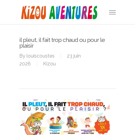
Skip
Menu
to
main
content
il pleut, il fait trop chaud ou pour le
plaisir
By
louiscoustes
23 juin
2026
Kizou